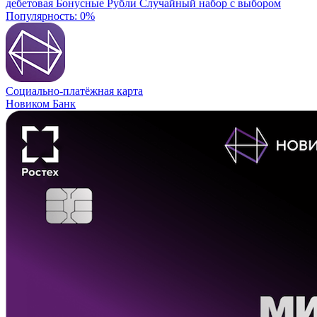
дебетовая
Бонусные Рубли
Случайный набор с выбором
Популярность: 0%
Социально-платёжная карта
Новиком Банк