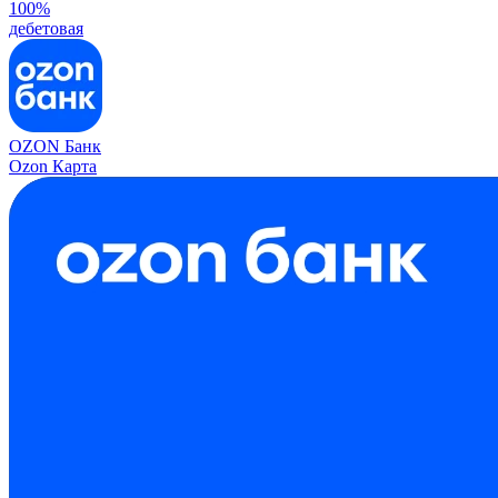
100%
дебетовая
OZON Банк
Ozon Карта