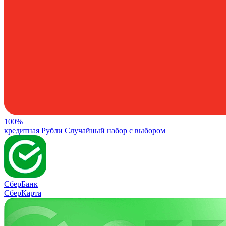
100%
кредитная
Рубли
Случайный набор с выбором
СберБанк
СберКарта