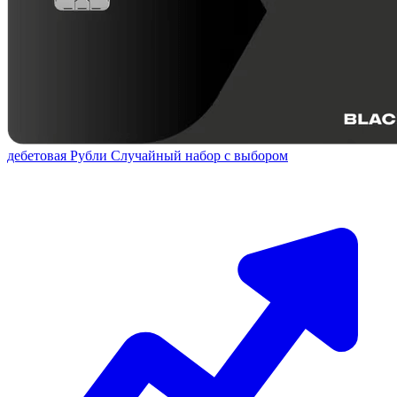
дебетовая
Рубли
Случайный набор с выбором