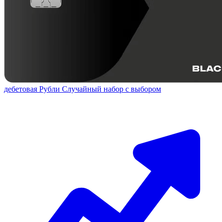
дебетовая
Рубли
Случайный набор с выбором