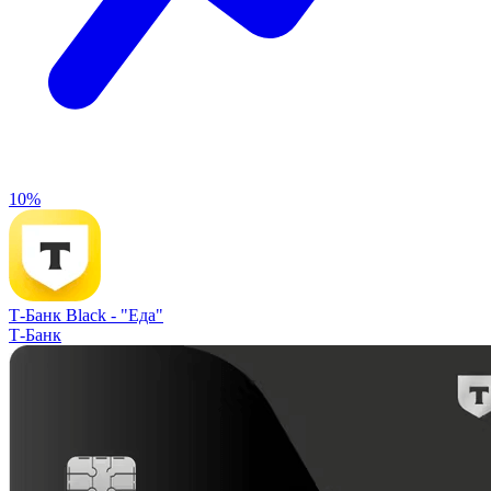
10%
Т-Банк Black -
"Еда"
Т-Банк