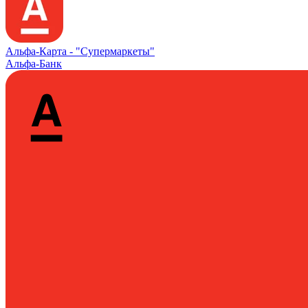
Альфа‑Карта -
"Супермаркеты"
Альфа-Банк