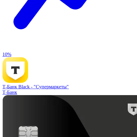
10%
Т-Банк Black -
"Супермаркеты"
Т-Банк