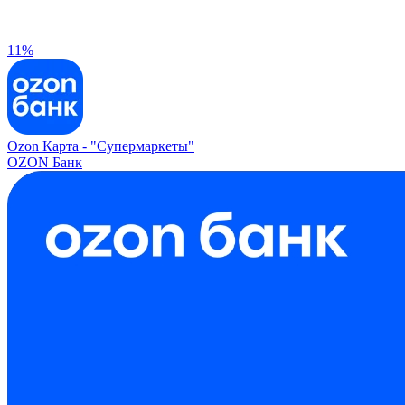
11%
Ozon Карта -
"Супермаркеты"
OZON Банк