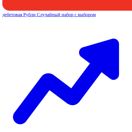
дебетовая
Рубли
Случайный набор с выбором