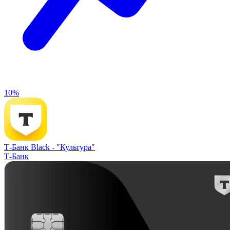
10%
Т-Банк Black -
"Культура"
Т-Банк