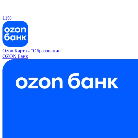
11%
Ozon Карта -
"Образование"
OZON Банк