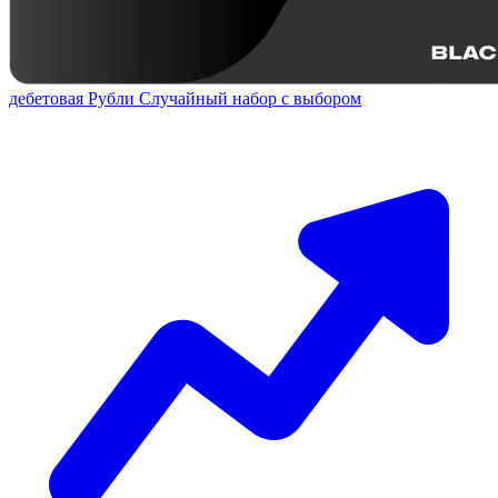
дебетовая
Рубли
Случайный набор с выбором