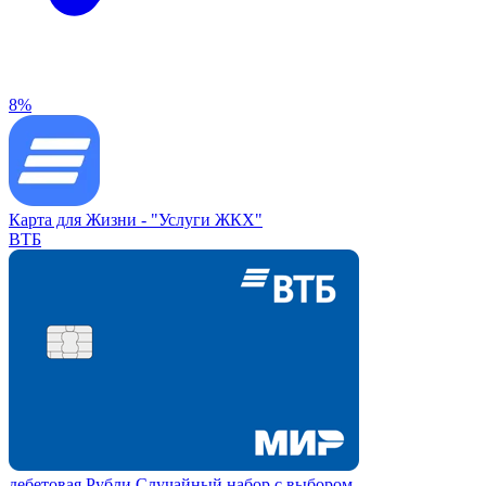
8%
Карта для Жизни -
"Услуги ЖКХ"
ВТБ
дебетовая
Рубли
Случайный набор с выбором