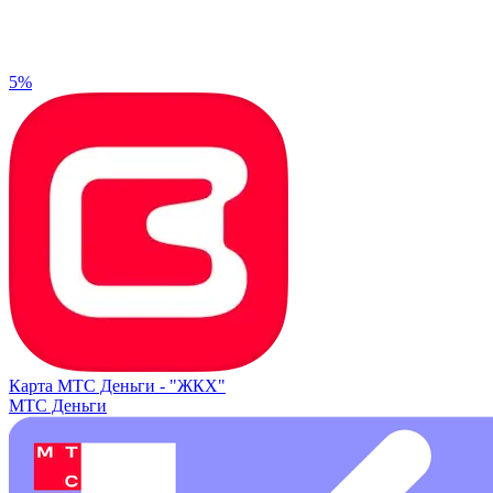
5%
Карта МТС Деньги -
"ЖКХ"
МТС Деньги