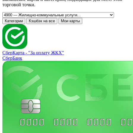
торговой точки.
Категории
Кэшбэк на все
Мои карты
СберКарта -
"За оплату ЖКХ"
СберБанк