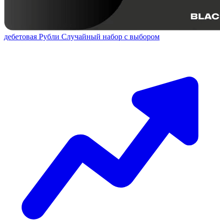
дебетовая
Рубли
Случайный набор с выбором