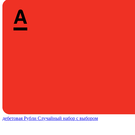
дебетовая
Рубли
Случайный набор с выбором