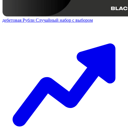
дебетовая
Рубли
Случайный набор с выбором