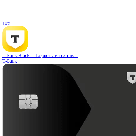
10%
Т-Банк Black -
"Гаджеты и техника"
Т-Банк