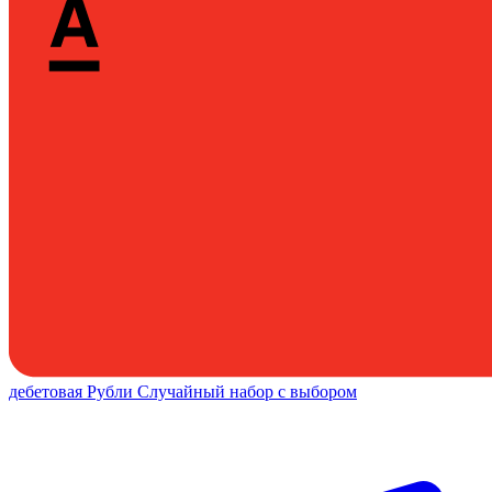
дебетовая
Рубли
Случайный набор с выбором