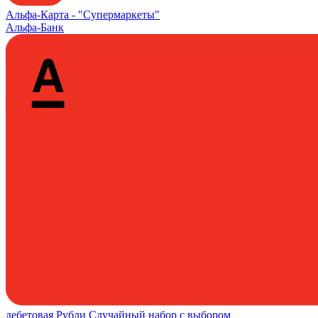
Альфа‑Карта -
"Супермаркеты"
Альфа-Банк
дебетовая
Рубли
Случайный набор с выбором