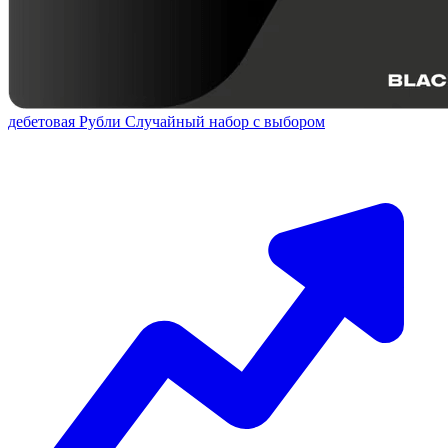
дебетовая
Рубли
Случайный набор с выбором