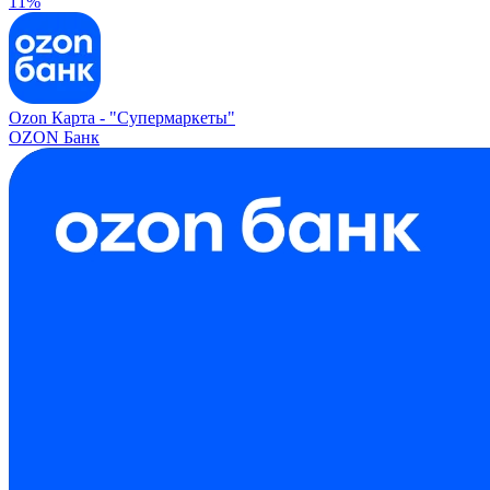
11%
Ozon Карта -
"Супермаркеты"
OZON Банк