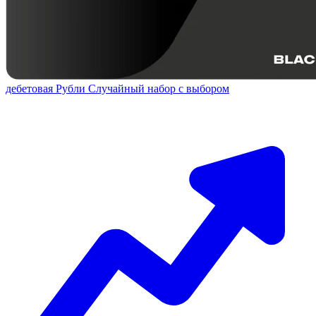
дебетовая
Рубли
Случайный набор с выбором