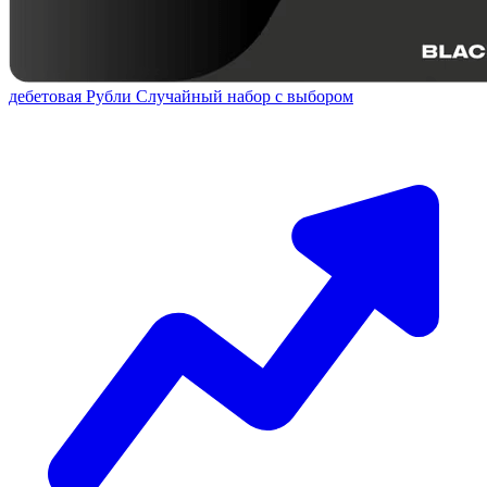
дебетовая
Рубли
Случайный набор с выбором