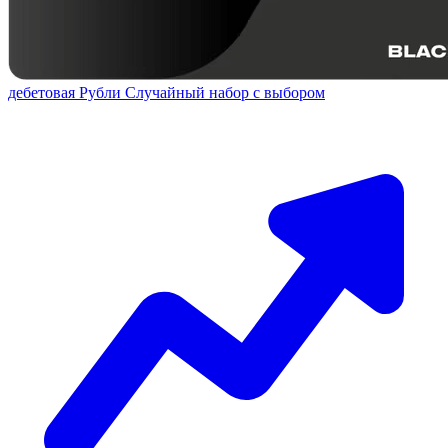
дебетовая
Рубли
Случайный набор с выбором