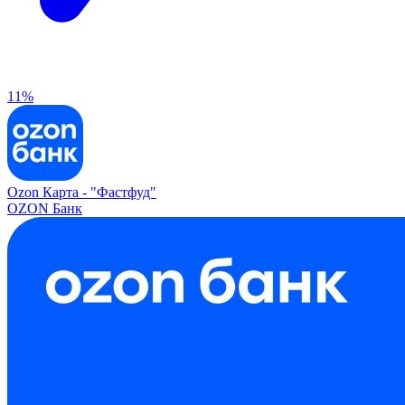
11%
Ozon Карта -
"Фастфуд"
OZON Банк