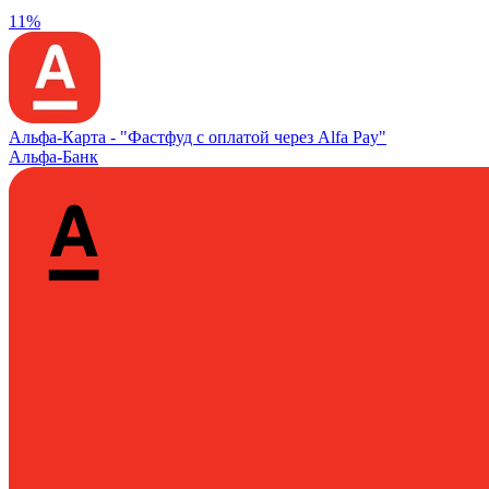
11%
Альфа‑Карта -
"Фастфуд с оплатой через Alfa Pay"
Альфа-Банк