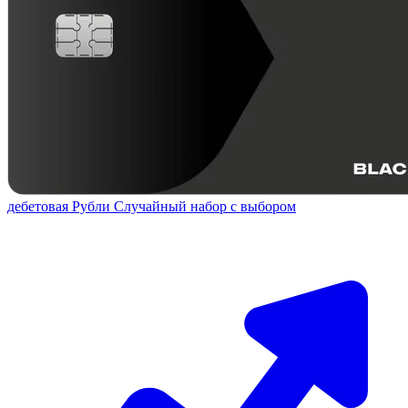
дебетовая
Рубли
Случайный набор с выбором