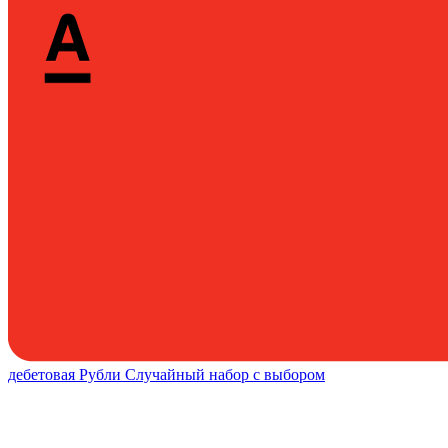
дебетовая
Рубли
Случайный набор с выбором