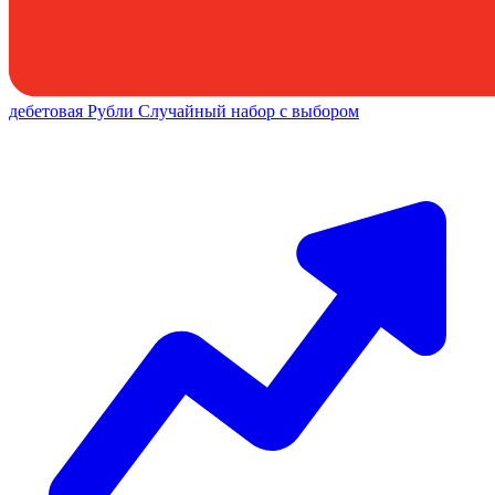
дебетовая
Рубли
Случайный набор с выбором