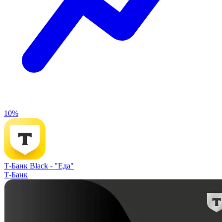
10%
Т-Банк Black -
"Еда"
Т-Банк