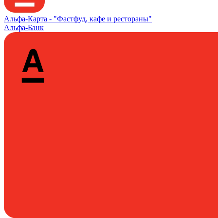
Альфа‑Карта -
"Фастфуд, кафе и рестораны"
Альфа-Банк