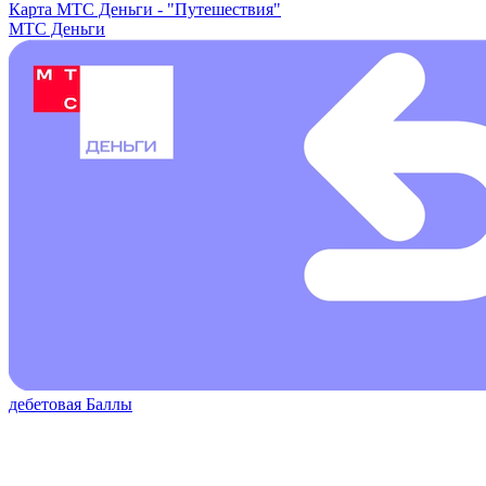
Карта МТС Деньги -
"Путешествия"
МТС Деньги
дебетовая
Баллы