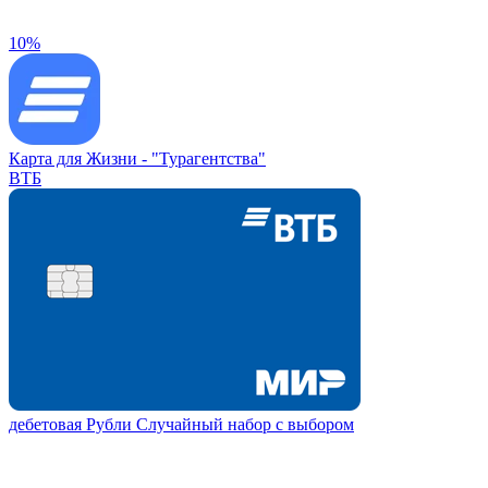
10%
Карта для Жизни -
"Турагентства"
ВТБ
дебетовая
Рубли
Случайный набор с выбором