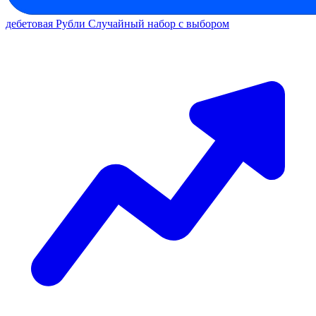
дебетовая
Рубли
Случайный набор с выбором