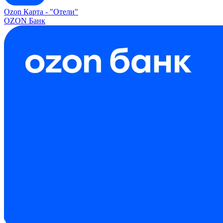
Ozon Карта -
"Отели"
OZON Банк