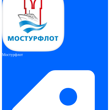
Мостурфлот