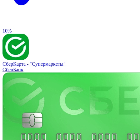
10%
СберКарта -
"Супермаркеты"
СберБанк