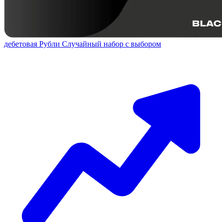
дебетовая
Рубли
Случайный набор с выбором