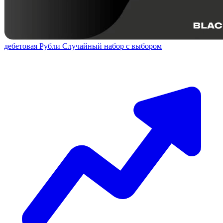
дебетовая
Рубли
Случайный набор с выбором