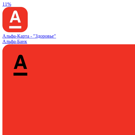
11%
Альфа‑Карта -
"Здоровье"
Альфа-Банк