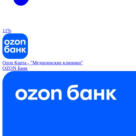
11%
Ozon Карта -
"Медицинские клиники"
OZON Банк