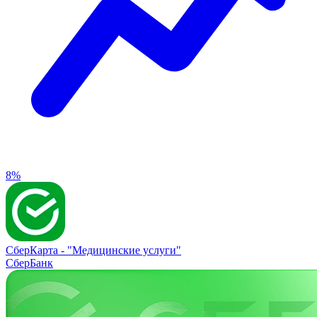
8%
СберКарта -
"Медицинские услуги"
СберБанк