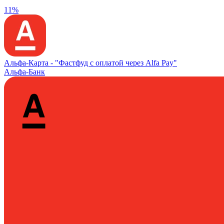
11%
Альфа‑Карта -
"Фастфуд с оплатой через Alfa Pay"
Альфа-Банк