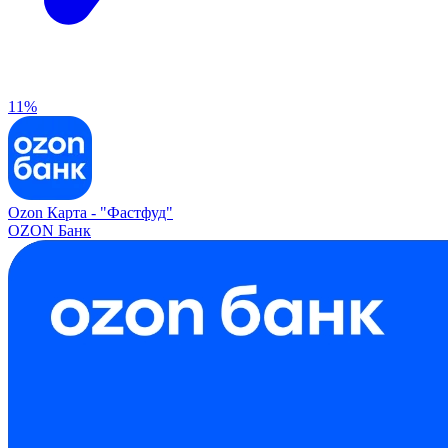
11%
Ozon Карта -
"Фастфуд"
OZON Банк