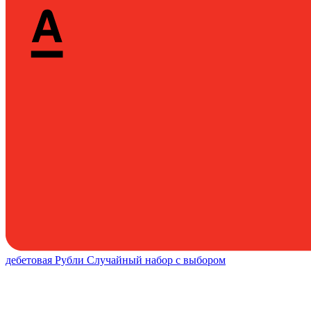
дебетовая
Рубли
Случайный набор с выбором