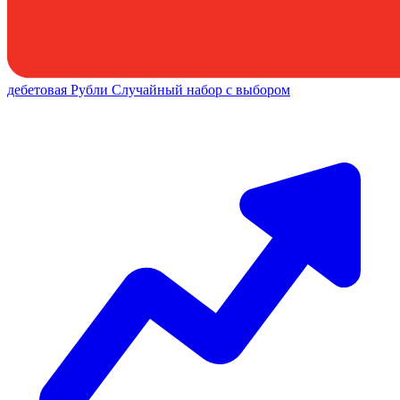
дебетовая
Рубли
Случайный набор с выбором