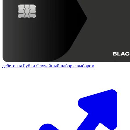
дебетовая
Рубли
Случайный набор с выбором