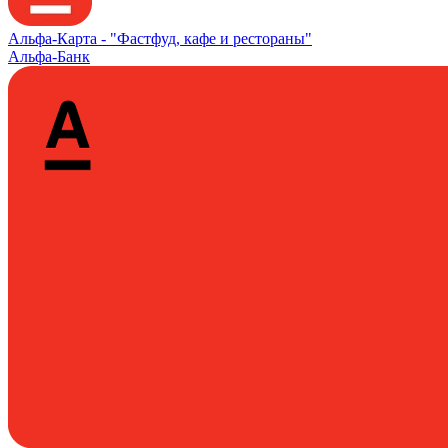
Альфа‑Карта -
"Фастфуд, кафе и рестораны"
Альфа-Банк