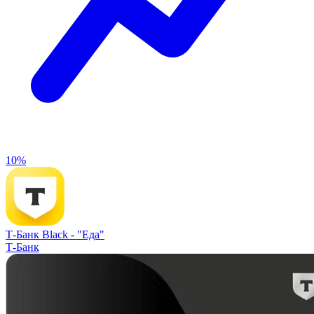
10%
Т-Банк Black -
"Еда"
Т-Банк