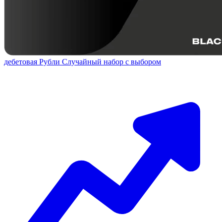
дебетовая
Рубли
Случайный набор с выбором