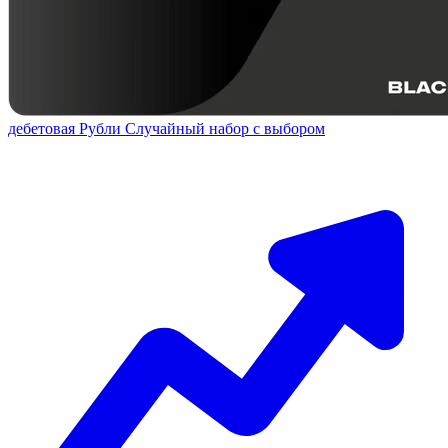
дебетовая
Рубли
Случайный набор с выбором