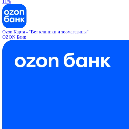
11%
Ozon Карта -
"Вет клиники и зоомагазины"
OZON Банк