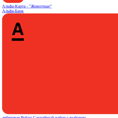
Альфа‑Карта -
"Животные"
Альфа-Банк
дебетовая
Рубли
Случайный набор с выбором