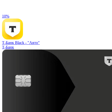
10%
Т-Банк Black -
"Авто"
Т-Банк