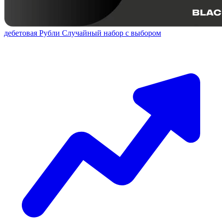
дебетовая
Рубли
Случайный набор с выбором