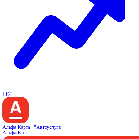
11%
Альфа‑Карта -
"Автоуслуги"
Альфа-Банк