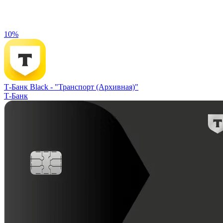
10%
Т-Банк Black -
"Транспорт (Архивная)"
Т-Банк