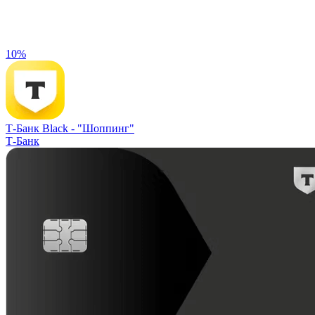
10%
Т-Банк Black -
"Шоппинг"
Т-Банк