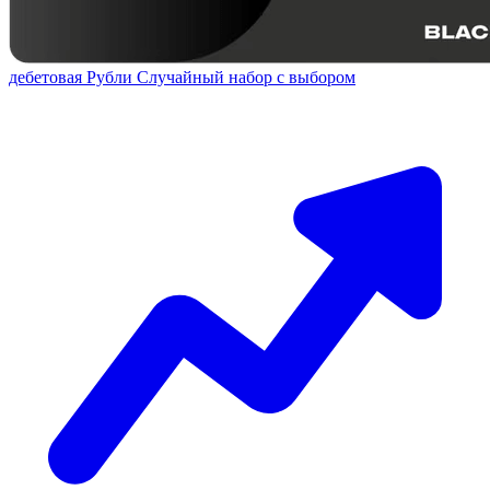
дебетовая
Рубли
Случайный набор с выбором