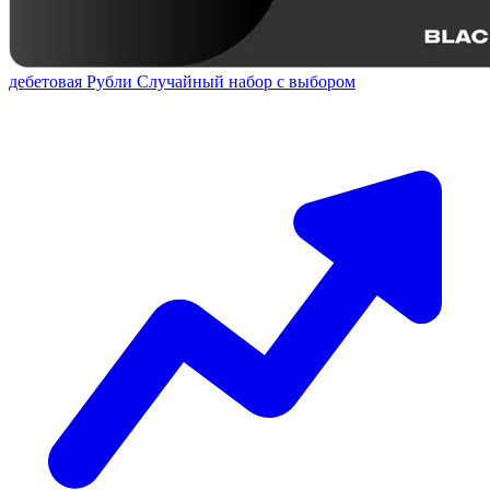
дебетовая
Рубли
Случайный набор с выбором