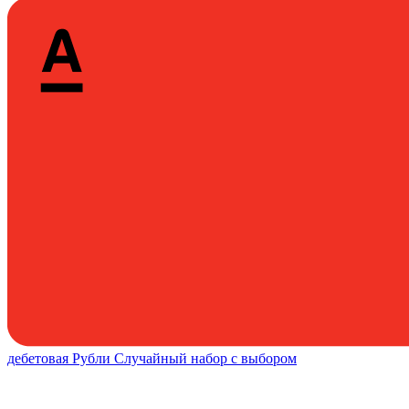
дебетовая
Рубли
Случайный набор с выбором