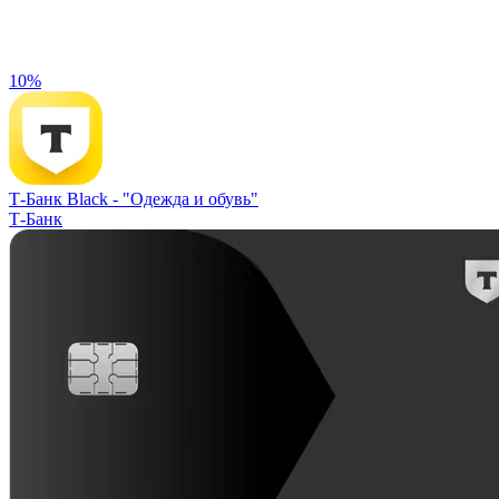
10%
Т-Банк Black -
"Одежда и обувь"
Т-Банк