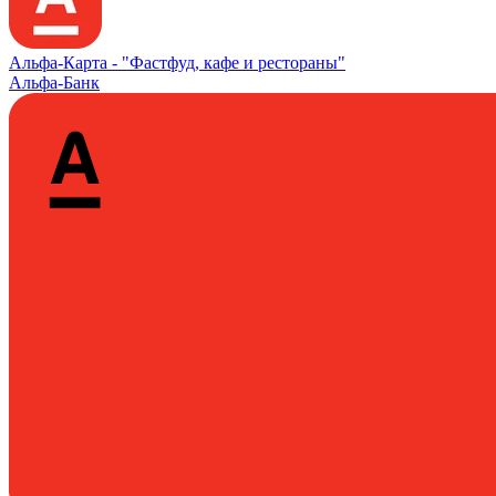
Альфа‑Карта -
"Фастфуд, кафе и рестораны"
Альфа-Банк