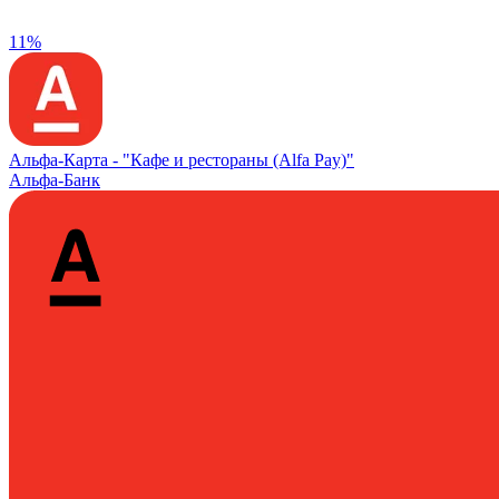
11%
Альфа‑Карта -
"Кафе и рестораны (Alfa Pay)"
Альфа-Банк