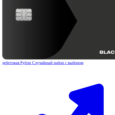
дебетовая
Рубли
Случайный набор с выбором