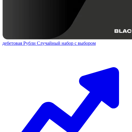
дебетовая
Рубли
Случайный набор с выбором