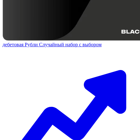
дебетовая
Рубли
Случайный набор с выбором