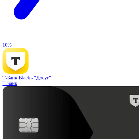
10%
Т-Банк Black -
"Досуг"
Т-Банк