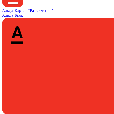
Альфа‑Карта -
"Развлечения"
Альфа-Банк