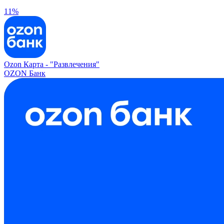
11%
Ozon Карта -
"Развлечения"
OZON Банк