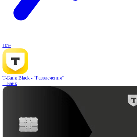
10%
Т-Банк Black -
"Развлечения"
Т-Банк