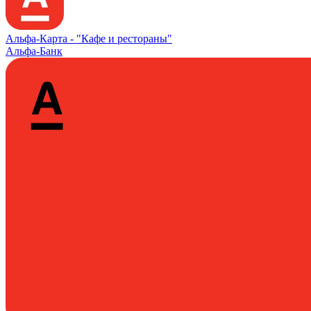
Альфа‑Карта -
"Кафе и рестораны"
Альфа-Банк