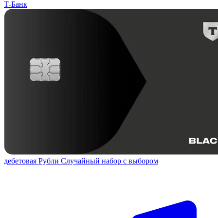
Т-Банк
дебетовая
Рубли
Случайный набор с выбором