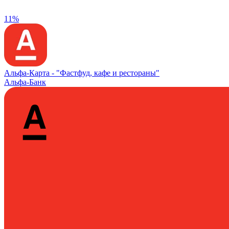
11%
Альфа‑Карта -
"Фастфуд, кафе и рестораны"
Альфа-Банк