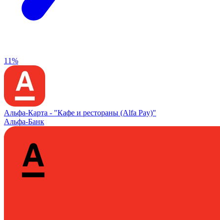
11%
Альфа‑Карта -
"Кафе и рестораны (Alfa Pay)"
Альфа-Банк