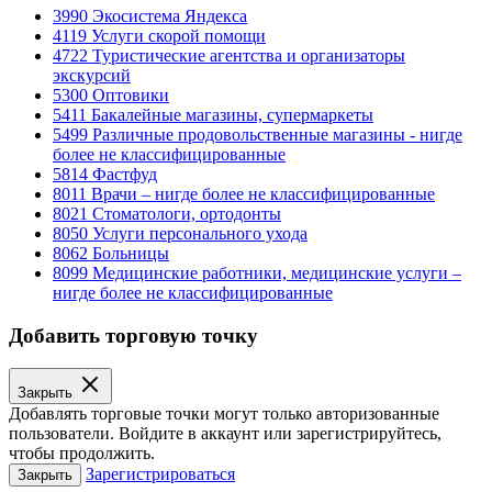
3990
Экосистема Яндекса
4119
Услуги скорой помощи
4722
Туристические агентства и организаторы
экскурсий
5300
Оптовики
5411
Бакалейные магазины, супермаркеты
5499
Различные продовольственные магазины - нигде
более не классифицированные
5814
Фастфуд
8011
Врачи – нигде более не классифицированные
8021
Стоматологи, ортодонты
8050
Услуги персонального ухода
8062
Больницы
8099
Медицинские работники, медицинские услуги –
нигде более не классифицированные
Добавить торговую точку
Закрыть
Добавлять торговые точки могут только авторизованные
пользователи. Войдите в аккаунт или зарегистрируйтесь,
чтобы продолжить.
Зарегистрироваться
Закрыть