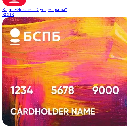
Карта «Яркая» -
"Супермаркеты"
БСПБ