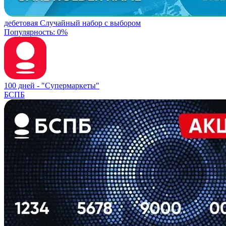
дебетовая
Случайный набор с выбором
Популярность: 0%
100 дней -
"Супермаркеты"
БСПБ