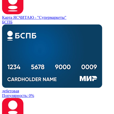
Карта ЯСЧИТАЮ -
"Супермаркеты"
БСПБ
дебетовая
Популярность: 0%