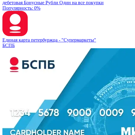
дебетовая
Бонусные Рубли
Один на все покупки
Популярность: 0%
Единая карта петербуржца -
"Супермаркеты"
БСПБ