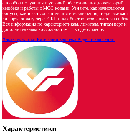
способов получения и условий обслуживания до категорий
кешбэка и работы с MCC-кодами. Узнайте, как начисляются
бонусы, какие есть ограничения и исключения, поддерживает
ли карта оплату через СБП и как быстро возвращается кешбэк.
Вся информация по характеристикам, лимитам, типам карт и
дополнительным возможностям — в одном месте.
Характеристики
Категории кэшбэка
Коды исключений
Характеристики