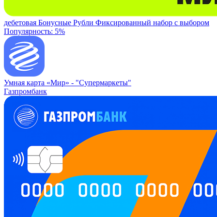
дебетовая
Бонусные Рубли
Фиксированный набор с выбором
Популярность: 5%
Умная карта «Мир» -
"Супермаркеты"
Газпромбанк