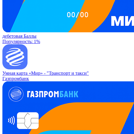
дебетовая
Баллы
Популярность: 1%
Умная карта «Мир» -
"Транспорт и такси"
Газпромбанк