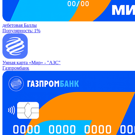
дебетовая
Баллы
Популярность: 1%
Умная карта «Мир» -
"АЗС"
Газпромбанк