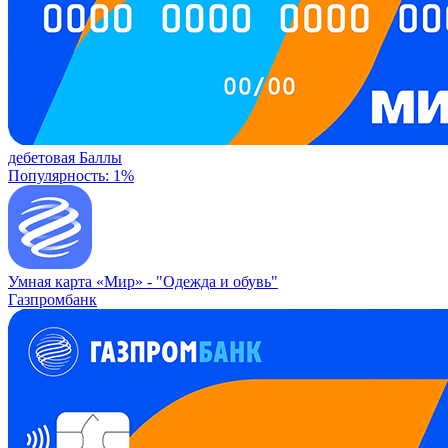
дебетовая
Баллы
Популярность: 1%
Умная карта «Мир» -
"Одежда и обувь"
Газпромбанк