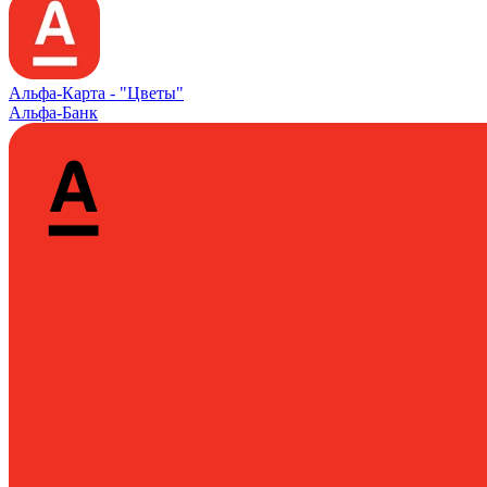
Альфа‑Карта -
"Цветы"
Альфа-Банк