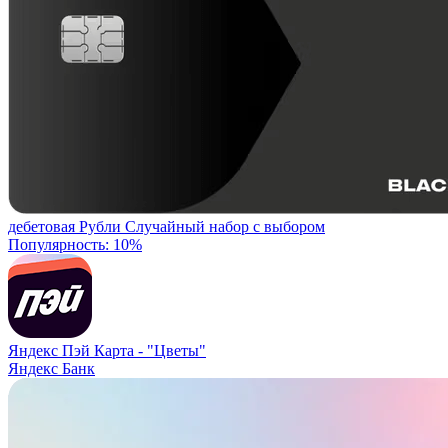
дебетовая
Рубли
Случайный набор с выбором
Популярность: 10%
Яндекс Пэй Карта -
"Цветы"
Яндекс Банк