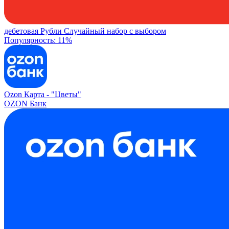
дебетовая
Рубли
Случайный набор с выбором
Популярность: 11%
Ozon Карта -
"Цветы"
OZON Банк