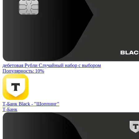
дебетовая
Рубли
Случайный набор с выбором
Популярность: 10%
Т-Банк Black -
"Шоппинг"
Т-Банк