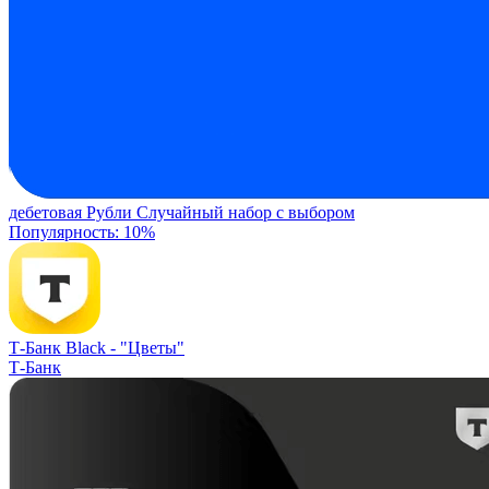
дебетовая
Рубли
Случайный набор с выбором
Популярность: 10%
Т-Банк Black -
"Цветы"
Т-Банк