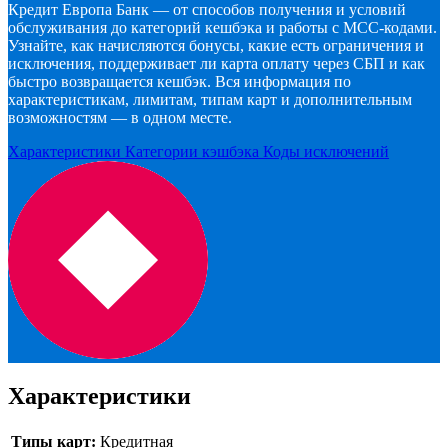
Кредит Европа Банк — от способов получения и условий
обслуживания до категорий кешбэка и работы с MCC-кодами.
Узнайте, как начисляются бонусы, какие есть ограничения и
исключения, поддерживает ли карта оплату через СБП и как
быстро возвращается кешбэк. Вся информация по
характеристикам, лимитам, типам карт и дополнительным
возможностям — в одном месте.
Характеристики
Категории кэшбэка
Коды исключений
Характеристики
Типы карт
:
Кредитная