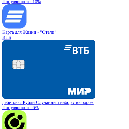
Популярность: 10%
Карта для Жизни -
"Отели"
ВТБ
дебетовая
Рубли
Случайный набор с выбором
Популярность: 6%