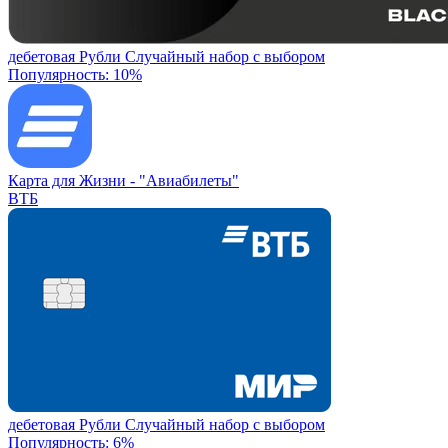
дебетовая
Рубли
Случайный набор с выбором
Популярность: 10%
Карта для Жизни -
"Авиабилеты"
ВТБ
дебетовая
Рубли
Случайный набор с выбором
Популярность: 6%