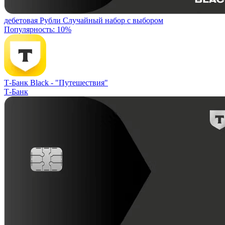
дебетовая
Рубли
Случайный набор с выбором
Популярность: 10%
Т-Банк Black -
"Путешествия"
Т-Банк