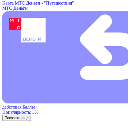
Карта МТС Деньги -
"Путешествия"
МТС Деньги
дебетовая
Баллы
Популярность: 3%
Показать еще