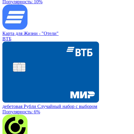
Популярность: 10%
Карта для Жизни -
"Отели"
ВТБ
дебетовая
Рубли
Случайный набор с выбором
Популярность: 6%