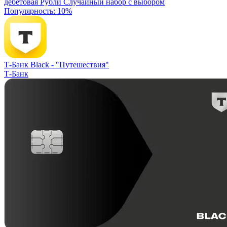
дебетовая
Рубли
Случайный набор с выбором
Популярность: 10%
Т-Банк Black -
"Путешествия"
Т-Банк