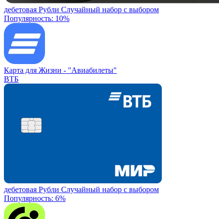
дебетовая
Рубли
Случайный набор с выбором
Популярность: 10%
Карта для Жизни -
"Авиабилеты"
ВТБ
дебетовая
Рубли
Случайный набор с выбором
Популярность: 6%