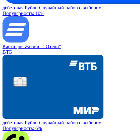
дебетовая
Рубли
Случайный набор с выбором
Популярность: 10%
Карта для Жизни -
"Отели"
ВТБ
дебетовая
Рубли
Случайный набор с выбором
Популярность: 6%