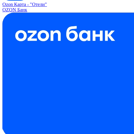
Ozon Карта -
"Отели"
OZON Банк