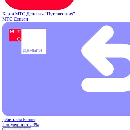
Карта МТС Деньги -
"Путешествия"
МТС Деньги
дебетовая
Баллы
Популярность: 3%