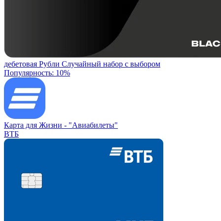
дебетовая
Рубли
Случайный набор с выбором
Популярность: 10%
Карта для Жизни -
"Авиабилеты"
ВТБ