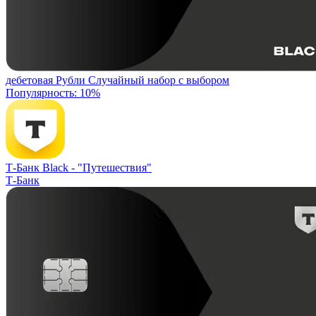
дебетовая
Рубли
Случайный набор с выбором
Популярность: 10%
Т-Банк Black -
"Путешествия"
Т-Банк