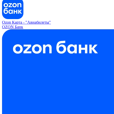
Ozon Карта -
"Авиабилеты"
OZON Банк