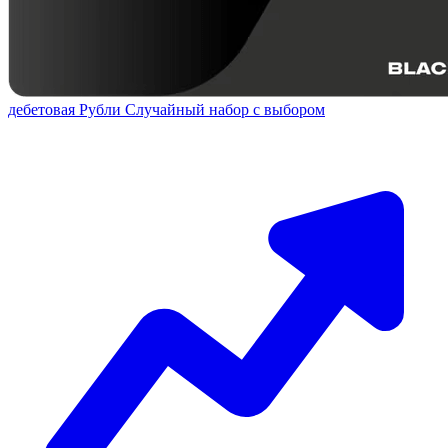
дебетовая
Рубли
Случайный набор с выбором