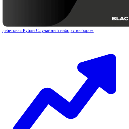
дебетовая
Рубли
Случайный набор с выбором