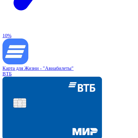
10%
Карта для Жизни -
"Авиабилеты"
ВТБ