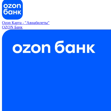
Ozon Карта -
"Авиабилеты"
OZON Банк