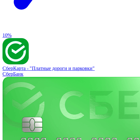
10%
СберКарта -
"Платные дороги и парковки"
СберБанк