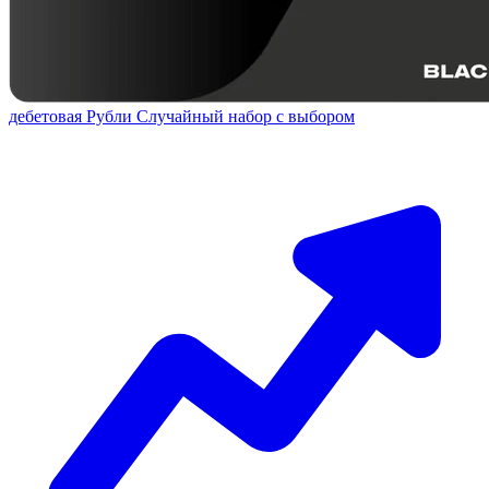
дебетовая
Рубли
Случайный набор с выбором