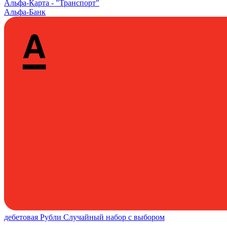
Альфа‑Карта -
"Транспорт"
Альфа-Банк
дебетовая
Рубли
Случайный набор с выбором