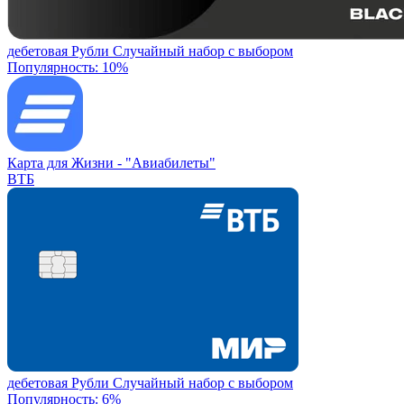
дебетовая
Рубли
Случайный набор с выбором
Популярность: 10%
Карта для Жизни -
"Авиабилеты"
ВТБ
дебетовая
Рубли
Случайный набор с выбором
Популярность: 6%