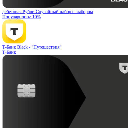
дебетовая
Рубли
Случайный набор с выбором
Популярность: 10%
Т-Банк Black -
"Путешествия"
Т-Банк