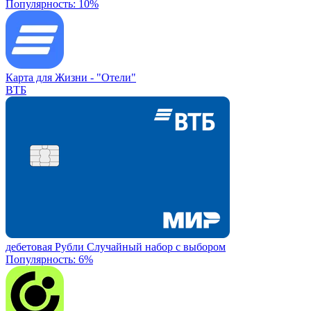
Популярность: 10%
Карта для Жизни -
"Отели"
ВТБ
дебетовая
Рубли
Случайный набор с выбором
Популярность: 6%