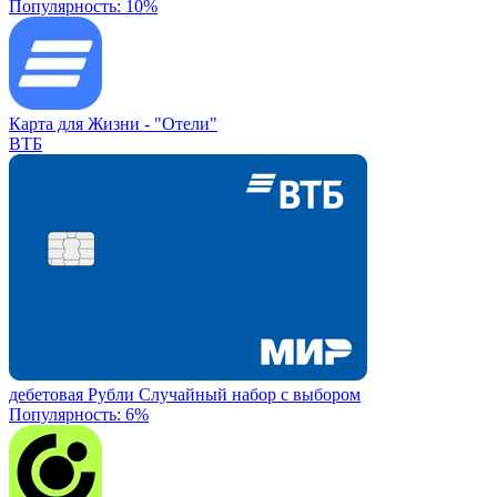
Популярность: 10%
Карта для Жизни -
"Отели"
ВТБ
дебетовая
Рубли
Случайный набор с выбором
Популярность: 6%