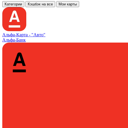
Категории
Кэшбэк на все
Мои карты
Альфа‑Карта -
"Авто"
Альфа-Банк