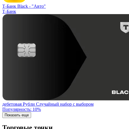
Т-Банк Black -
"Авто"
Т-Банк
дебетовая
Рубли
Случайный набор с выбором
Популярность: 10%
Показать еще
Торговые точки