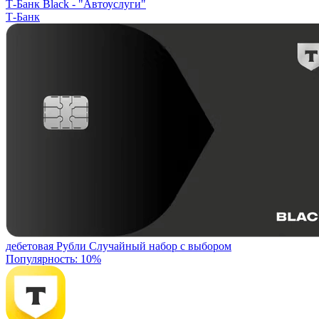
Т-Банк Black -
"Автоуслуги"
Т-Банк
дебетовая
Рубли
Случайный набор с выбором
Популярность: 10%