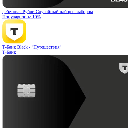
дебетовая
Рубли
Случайный набор с выбором
Популярность: 10%
Т-Банк Black -
"Путешествия"
Т-Банк