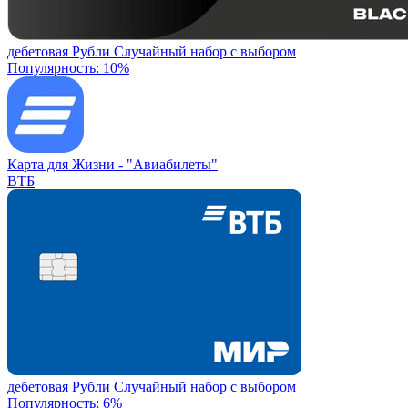
дебетовая
Рубли
Случайный набор с выбором
Популярность: 10%
Карта для Жизни -
"Авиабилеты"
ВТБ
дебетовая
Рубли
Случайный набор с выбором
Популярность: 6%