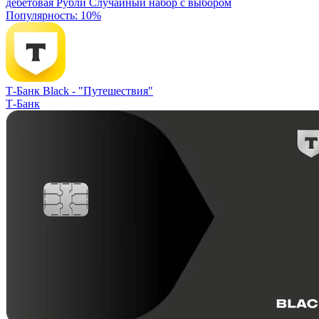
дебетовая
Рубли
Случайный набор с выбором
Популярность: 10%
Т-Банк Black -
"Путешествия"
Т-Банк