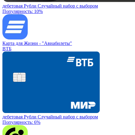
дебетовая
Рубли
Случайный набор с выбором
Популярность: 10%
Карта для Жизни -
"Авиабилеты"
ВТБ
дебетовая
Рубли
Случайный набор с выбором
Популярность: 6%