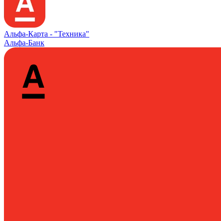
Альфа‑Карта -
"Техника"
Альфа-Банк