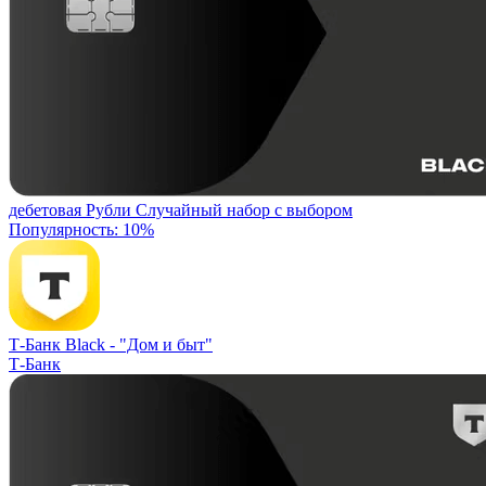
дебетовая
Рубли
Случайный набор с выбором
Популярность: 10%
Т-Банк Black -
"Дом и быт"
Т-Банк