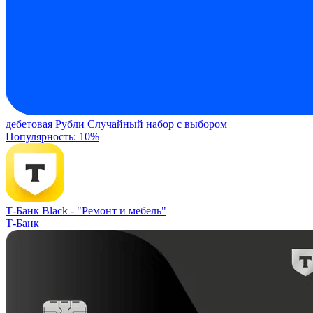
дебетовая
Рубли
Случайный набор с выбором
Популярность: 10%
Т-Банк Black -
"Ремонт и мебель"
Т-Банк