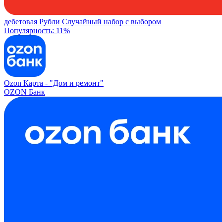
дебетовая
Рубли
Случайный набор с выбором
Популярность: 11%
Ozon Карта -
"Дом и ремонт"
OZON Банк