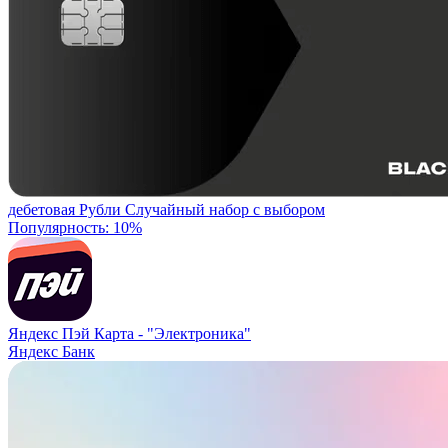
дебетовая
Рубли
Случайный набор с выбором
Популярность: 10%
Яндекс Пэй Карта -
"Электроника"
Яндекс Банк