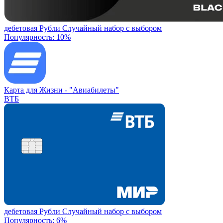
дебетовая
Рубли
Случайный набор с выбором
Популярность: 10%
Карта для Жизни -
"Авиабилеты"
ВТБ
дебетовая
Рубли
Случайный набор с выбором
Популярность: 6%