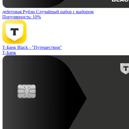
дебетовая
Рубли
Случайный набор с выбором
Популярность: 10%
Т-Банк Black -
"Путешествия"
Т-Банк