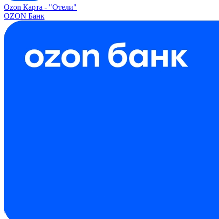
Ozon Карта -
"Отели"
OZON Банк