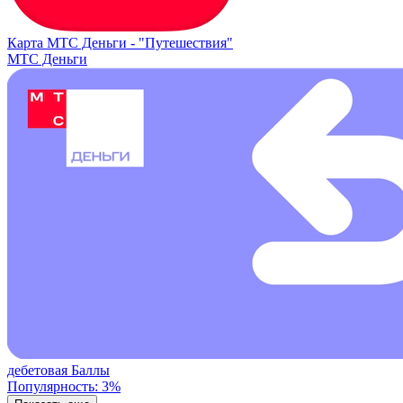
Карта МТС Деньги -
"Путешествия"
МТС Деньги
дебетовая
Баллы
Популярность: 3%