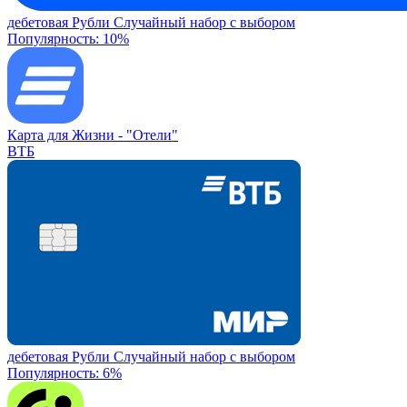
дебетовая
Рубли
Случайный набор с выбором
Популярность: 10%
Карта для Жизни -
"Отели"
ВТБ
дебетовая
Рубли
Случайный набор с выбором
Популярность: 6%