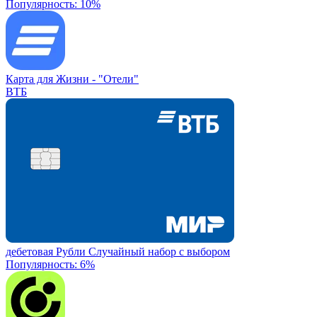
Популярность: 10%
Карта для Жизни -
"Отели"
ВТБ
дебетовая
Рубли
Случайный набор с выбором
Популярность: 6%