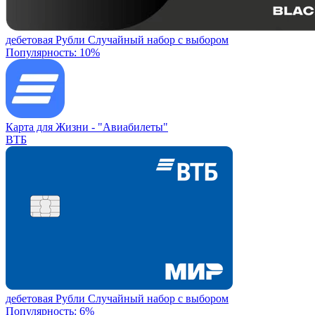
дебетовая
Рубли
Случайный набор с выбором
Популярность: 10%
Карта для Жизни -
"Авиабилеты"
ВТБ
дебетовая
Рубли
Случайный набор с выбором
Популярность: 6%