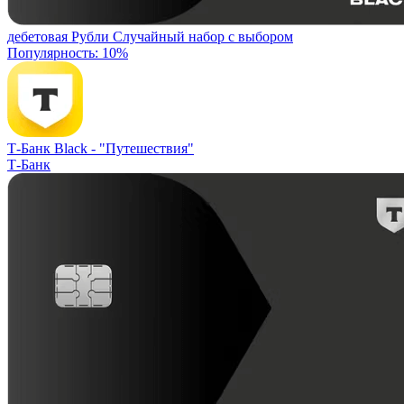
дебетовая
Рубли
Случайный набор с выбором
Популярность: 10%
Т-Банк Black -
"Путешествия"
Т-Банк