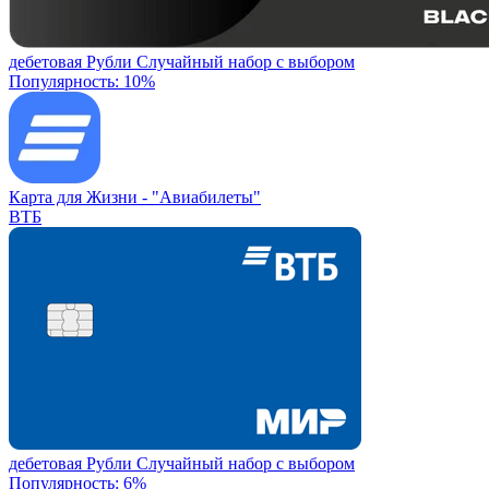
дебетовая
Рубли
Случайный набор с выбором
Популярность: 10%
Карта для Жизни -
"Авиабилеты"
ВТБ
дебетовая
Рубли
Случайный набор с выбором
Популярность: 6%