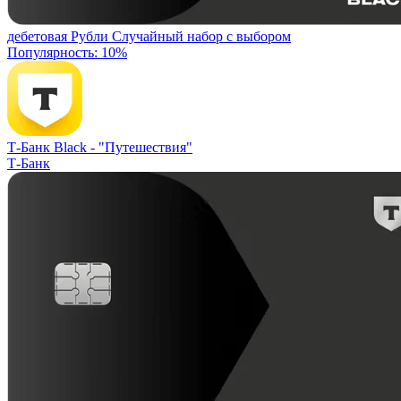
дебетовая
Рубли
Случайный набор с выбором
Популярность: 10%
Т-Банк Black -
"Путешествия"
Т-Банк