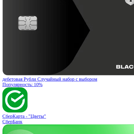
дебетовая
Рубли
Случайный набор с выбором
Популярность: 10%
СберКарта -
"Цветы"
СберБанк