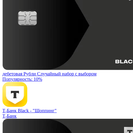
дебетовая
Рубли
Случайный набор с выбором
Популярность: 10%
Т-Банк Black -
"Шоппинг"
Т-Банк