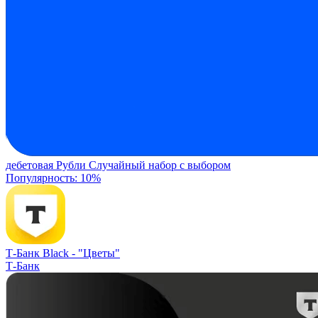
дебетовая
Рубли
Случайный набор с выбором
Популярность: 10%
Т-Банк Black -
"Цветы"
Т-Банк