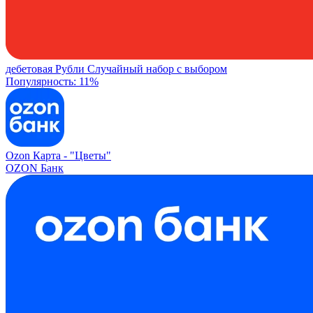
дебетовая
Рубли
Случайный набор с выбором
Популярность: 11%
Ozon Карта -
"Цветы"
OZON Банк