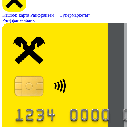
Кэшбэк-карта Райффайзен -
"Супермаркеты"
Райффайзенбанк