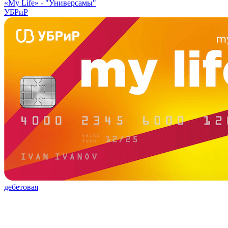
«My Life» -
"Универсамы"
УБРиР
дебетовая