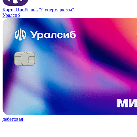
Карта Прибыль -
"Супермаркеты"
Уралсиб
дебетовая