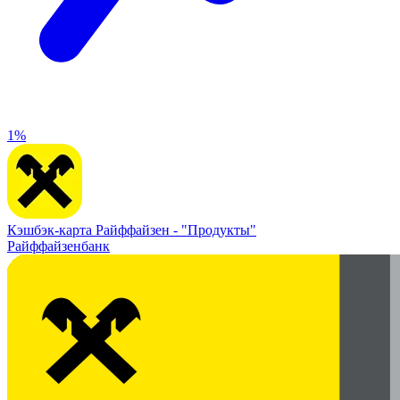
1%
Кэшбэк-карта Райффайзен -
"Продукты"
Райффайзенбанк