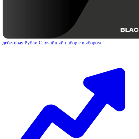
дебетовая
Рубли
Случайный набор с выбором