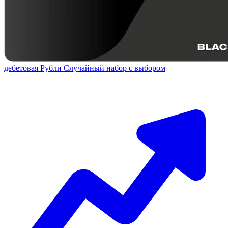
дебетовая
Рубли
Случайный набор с выбором