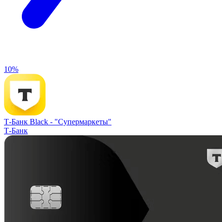
10%
Т-Банк Black -
"Супермаркеты"
Т-Банк