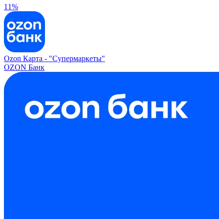
11%
Ozon Карта -
"Супермаркеты"
OZON Банк