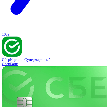
10%
СберКарта -
"Супермаркеты"
СберБанк