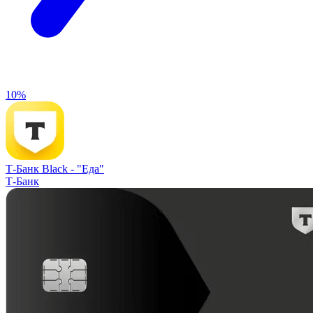
10%
Т-Банк Black -
"Еда"
Т-Банк