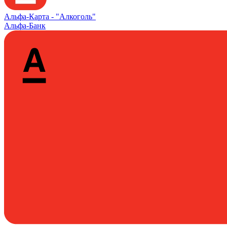
Альфа‑Карта -
"Алкоголь"
Альфа-Банк