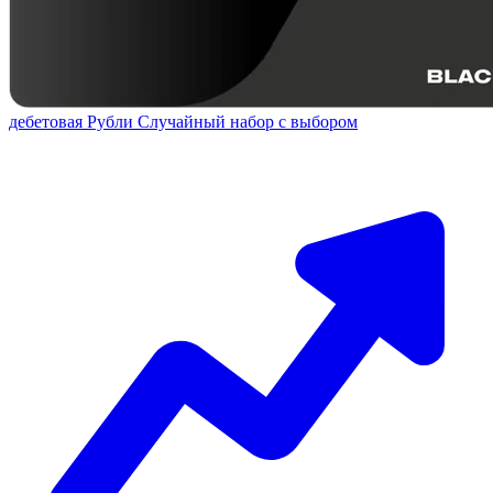
дебетовая
Рубли
Случайный набор с выбором