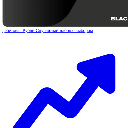
дебетовая
Рубли
Случайный набор с выбором