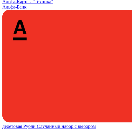
Альфа‑Карта -
"Техника"
Альфа-Банк
дебетовая
Рубли
Случайный набор с выбором